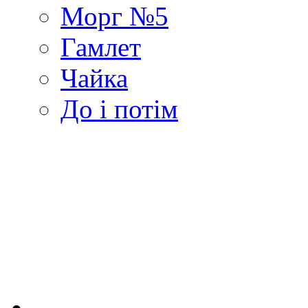
Морг №5
Гамлет
Чайка
До і потім