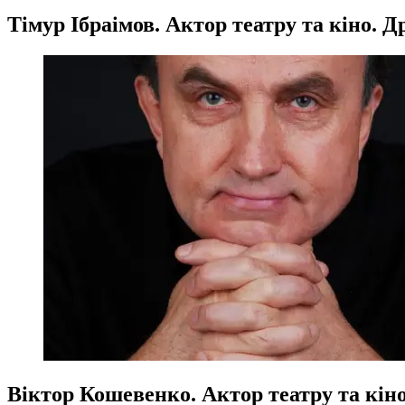
Тімур Ібраімов. Актор театру та кіно. 
Віктор Кошевенко. Актор театру та кіно