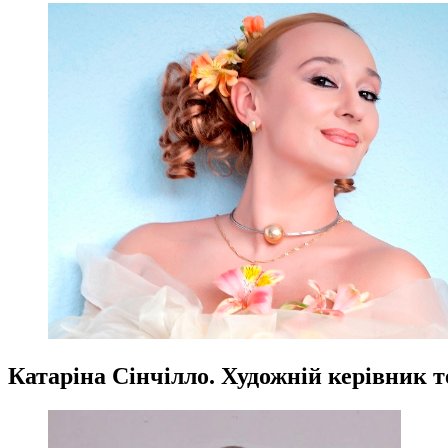
Катаріна Сінчілло. Художній керівник т