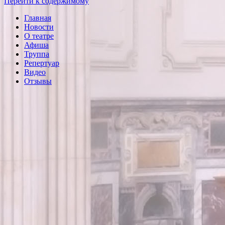
Перейти к содержимому
Главная
Новости
О театре
Афиша
Труппа
Репертуар
Видео
Отзывы