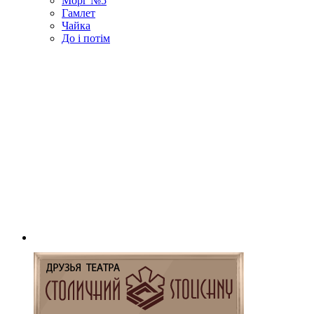
Морг №5
Гамлет
Чайка
До і потім