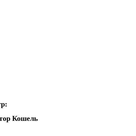
р:
тор Кошель