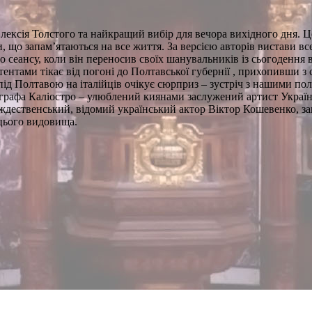
лексія Толстого та найкращий вибір для вечора вихідного дня. 
о запам’ятаються на все життя. За версією авторів вистави всес
го сеансу, коли він переносив своїх шанувальників із сьогоденн
систентами тікає від погоні до Полтавської губернії , прихопивши
під Полтавою на італійців очікує сюрприз – зустріч з нашими по
 графа Каліостро – улюблений киянами заслужений артист України
ождественський, відомий український актор Віктор Кошевенко, з
цього видовища.