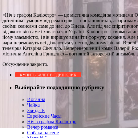
«Ніч з графом Каліостро» — це містична комедія за мотивами О
дотепним гумором від режисерів — постановників, афоризмами, щ
своїми сеансами саме до нас, до Києва. Але під час спіритично
від якого він саме і ховається в Україні. Каліостро зі своїми а
йому взаємністю, і він вирішує винайти формулу кохання. Але 
чари переможуть всі дізнаються у несподіваному фіналі. В ролі
телезірка Катаріна Сінчілло. Неперевершений комік Валерій Р
містична Ангеліна Грищенко – вогняний акторський ансамбль 
Обсуждение закрыто.
КУПИТЬ БИЛЕТ В ОДИН КЛИК
Выбирайте подходящую рубрику
Йоганна
Чайка
Звезда Б
Еврейские Часы
Ніч з графом Каліостро
Вечер романса
Собака на сене