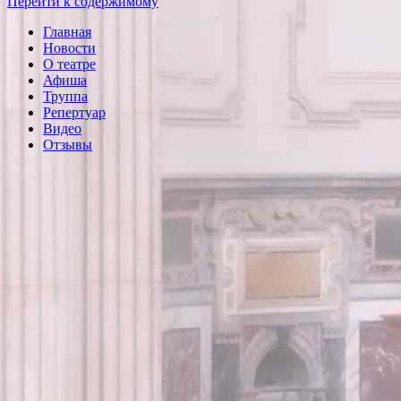
Перейти к содержимому
Главная
Новости
О театре
Афиша
Труппа
Репертуар
Видео
Отзывы