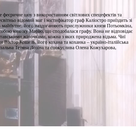
Це феєричне шоу з використанням світлових спецефектів та
вітньо відомий маг і містифікатор граф Каліостро приїздить зі
я в майбутнє, його наздоганяють прислужники князя Потьомкіна,
 з собою киянку Марію, що сподобалася графу. Вона не відповідає
лтавськими жіночками, кожна з яких природжена відьма. Чиї
 Віктор Кошель, його кохана та коханка – україно-італійська
апальна Тетяна Лозіна та спокуслива Олена Кожухарова,